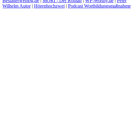
Bestatterweblog.de
|
MORI - Der Roman
|
WP-Worthy.de
|
Peter
Wilhelm Autor
|
Hörenhochzwei
|
Podcast Wortbildungsmaßnahme