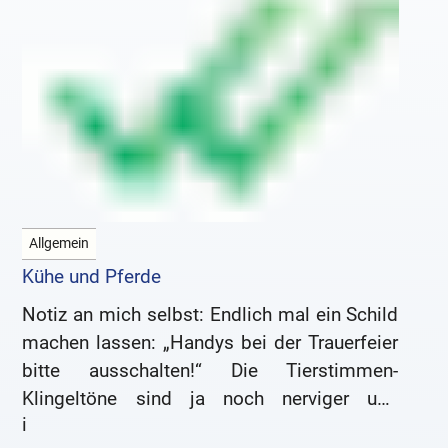
Allgemein
Kühe und Pferde
Notiz an mich selbst: Endlich mal ein Schild
machen lassen: „Handys bei der Trauerfeier
bitte ausschalten!“ Die Tierstimmen-
Klingeltöne sind ja noch nerviger und
i
unpassender als das normale Gedudel.