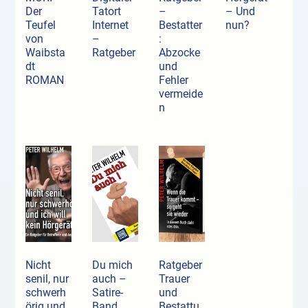
Der
Tatort
–
– Und
Teufel
Internet
Bestatter
nun?
von
–
:
Waibsta
Ratgeber
Abzocke
dt
und
ROMAN
Fehler
vermeide
n
Nicht
Du mich
Ratgeber
senil, nur
auch –
Trauer
schwerh
Satire-
und
örig und
Band
Bestattu