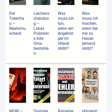
Die
Leichens
Was
Was
Totenfra
chändun
muss ich
muss ich
u –
g –
tun,
machen,
Realismu
Lukas
wenn ein
wenn bei
scheck
Podolski
Angehöri
mir zu
s tote
ger im
Hause
Oma
Urlaub
jemand
bestohle
stirbt?
stirbt?
n
MORI –
Digitaler
Ratgeber
Hörgerät