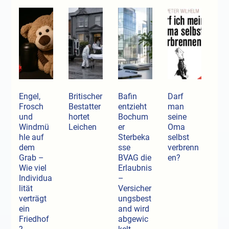
Engel,
Britischer
Bafin
Darf
Frosch
Bestatter
entzieht
man
und
hortet
Bochum
seine
Windmü
Leichen
er
Oma
hle auf
Sterbeka
selbst
dem
sse
verbrenn
Grab –
BVAG die
en?
Wie viel
Erlaubnis
Individua
–
lität
Versicher
verträgt
ungsbest
ein
and wird
Friedhof
abgewic