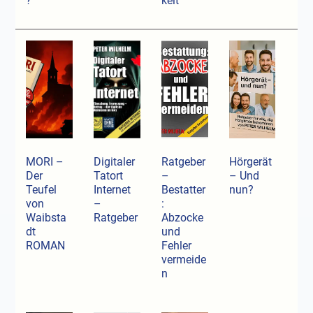
?
kelt
MORI –
Digitaler
Ratgeber
Hörgerät
Der
Tatort
–
– Und
Teufel
Internet
Bestatter
nun?
von
–
:
Waibsta
Ratgeber
Abzocke
dt
und
ROMAN
Fehler
vermeide
n