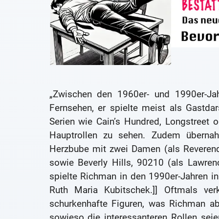
„Zwischen den 1960er- und 1990er-Jah
Fernsehen, er spielte meist als Gastda
Serien wie Cain’s Hundred, Longstreet o
Hauptrollen zu sehen. Zudem übernah
Herzbube mit zwei Damen (als Reverend
sowie Beverly Hills, 90210 (als Lawre
spielte Richman in den 1990er-Jahren i
Ruth Maria Kubitschek.]] Oftmals verk
schurkenhafte Figuren, was Richman ab
sowieso die interessanteren Rollen seien