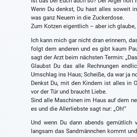
Ist das bei Euch auch so? Der Ärger hört i
Wenn Du denkst, Du hast alles soweit in
was ganz Neuem in die Zuckerdose.
Zum Kotzen eigentlich – aber ich glaube,
Ich kann mich gar nicht dran erinnern, d
folgt dem anderen und es gibt kaum Pau
sagt der Arzt beim nächsten Termin: „Da
Glaubst Du das alle Rechnungen endlich
Umschlag ins Haus; Scheiße, da war ja n
Denkst Du, mit den Kindern ist alles in
vor der Tür und braucht Liebe.
Sind alle Maschinen im Haus auf dem ne
es und die Allerliebste sagt nur: „Oh!“
Und wenn Du dann abends gemütlich v
langsam das Sandmännchen kommt und Du