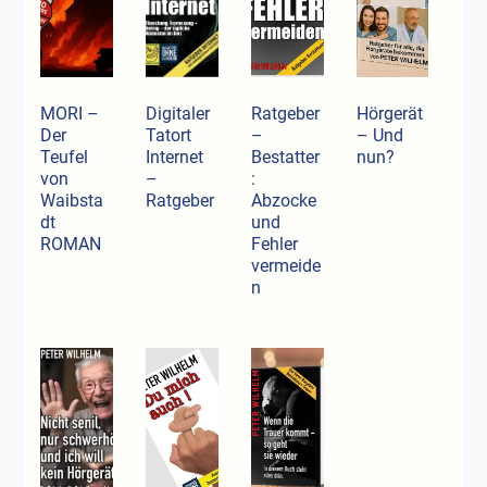
MORI –
Digitaler
Ratgeber
Hörgerät
Der
Tatort
–
– Und
Teufel
Internet
Bestatter
nun?
von
–
:
Waibsta
Ratgeber
Abzocke
dt
und
ROMAN
Fehler
vermeide
n