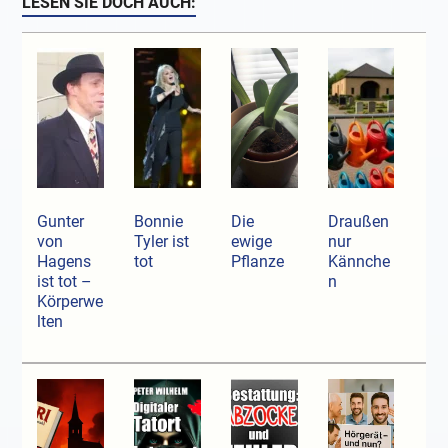
LESEN SIE DOCH AUCH:
Gunter
Bonnie
Die
Draußen
von
Tyler ist
ewige
nur
Hagens
tot
Pflanze
Kännche
ist tot –
n
Körperwe
lten