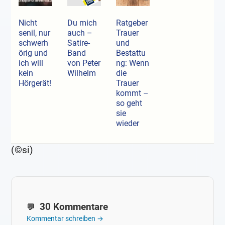
Nicht
Du mich
Ratgeber
senil, nur
auch –
Trauer
schwerh
Satire-
und
örig und
Band
Bestattu
ich will
von Peter
ng: Wenn
kein
Wilhelm
die
Hörgerät!
Trauer
kommt –
so geht
sie
wieder
(©si)
30 Kommentare
Kommentar schreiben →