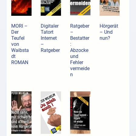
MORI –
Digitaler
Ratgeber
Hörgerät
Der
Tatort
–
– Und
Teufel
Internet
Bestatter
nun?
von
–
:
Waibsta
Ratgeber
Abzocke
dt
und
ROMAN
Fehler
vermeide
n