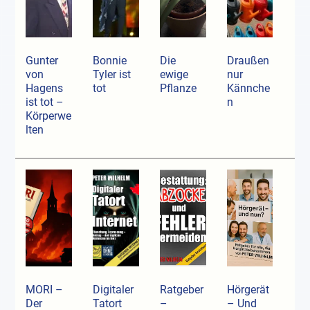
Gunter
Bonnie
Die
Draußen
von
Tyler ist
ewige
nur
Hagens
tot
Pflanze
Kännche
ist tot –
n
Körperwe
lten
MORI –
Digitaler
Ratgeber
Hörgerät
Der
Tatort
–
– Und