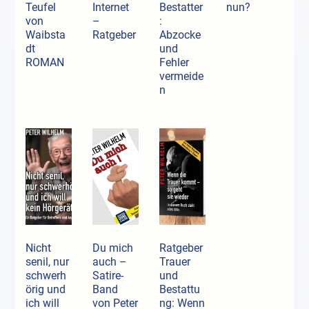
Teufel
Internet
Bestatter
nun?
von
–
:
Waibsta
Ratgeber
Abzocke
dt
und
ROMAN
Fehler
vermeide
n
Nicht
Du mich
Ratgeber
senil, nur
auch –
Trauer
schwerh
Satire-
und
örig und
Band
Bestattu
ich will
von Peter
ng: Wenn