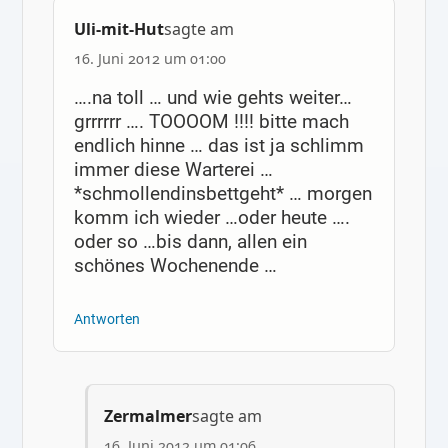
Uli-mit-Hut
sagte am
16. Juni 2012 um 01:00
….na toll … und wie gehts weiter…
grrrrrr …. TOOOOM !!!! bitte mach
endlich hinne … das ist ja schlimm
immer diese Warterei …
*schmollendinsbettgeht* … morgen
komm ich wieder …oder heute ….
oder so …bis dann, allen ein
schönes Wochenende …
Antworten
Zermalmer
sagte am
16. Juni 2012 um 01:06