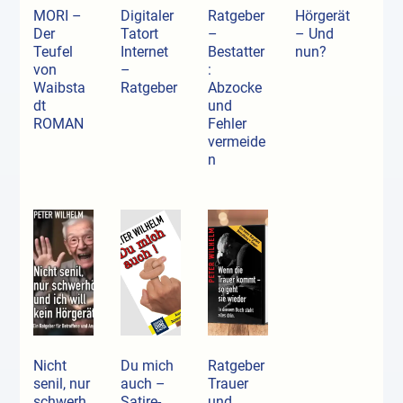
MORI –
Digitaler
Ratgeber
Hörgerät
Der
Tatort
–
– Und
Teufel
Internet
Bestatter
nun?
von
–
:
Waibsta
Ratgeber
Abzocke
dt
und
ROMAN
Fehler
vermeide
n
Nicht
Du mich
Ratgeber
senil, nur
auch –
Trauer
schwerh
Satire-
und