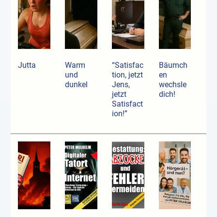
Jutta
Warm
“Satisfac
Bäumch
und
tion, jetzt
en
dunkel
Jens,
wechsle
jetzt
dich!
Satisfact
ion!”