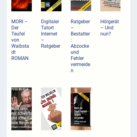
MORI –
Digitaler
Ratgeber
Hörgerät
Der
Tatort
–
– Und
Teufel
Internet
Bestatter
nun?
von
–
:
Waibsta
Ratgeber
Abzocke
dt
und
ROMAN
Fehler
vermeide
n