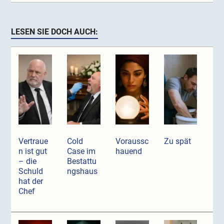
LESEN SIE DOCH AUCH:
Vertraue
Cold
Voraussc
Zu spät
n ist gut
Case im
hauend
– die
Bestattu
Schuld
ngshaus
hat der
Chef