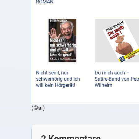
ROMAN
Nicht senil, nur
Du mich auch –
schwerhörig und ich
Satire-Band von Pet
will kein Hörgerät!
Wilhelm
(©si)
2 Kommentare