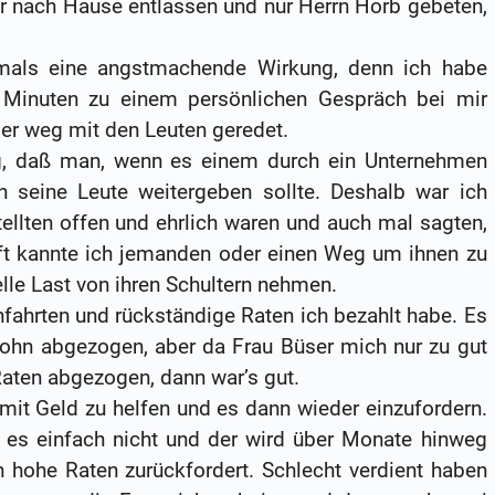
r nach Hause entlassen und nur Herrn Horb gebeten,
mals eine angstmachende Wirkung, denn ich habe
 Minuten zu einem persönlichen Gespräch bei mir
ber weg mit den Leuten geredet.
, daß man, wenn es einem durch ein Unternehmen
 seine Leute weitergeben sollte. Deshalb war ich
ellten offen und ehrlich waren und auch mal sagten,
ft kannte ich jemanden oder einen Weg um ihnen zu
elle Last von ihren Schultern nehmen.
nfahrten und rückständige Raten ich bezahlt habe. Es
ohn abgezogen, aber da Frau Büser mich nur zu gut
Raten abgezogen, dann war’s gut.
it Geld zu helfen und es dann wieder einzufordern.
e es einfach nicht und der wird über Monate hinweg
hohe Raten zurückfordert. Schlecht verdient haben