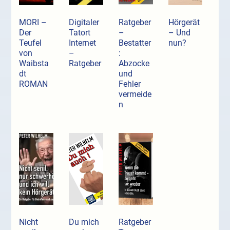
MORI –
Digitaler
Ratgeber
Hörgerät
Der
Tatort
–
– Und
Teufel
Internet
Bestatter
nun?
von
–
:
Waibsta
Ratgeber
Abzocke
dt
und
ROMAN
Fehler
vermeide
n
Nicht
Du mich
Ratgeber