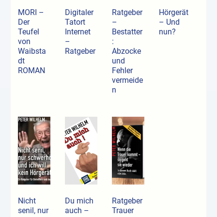
MORI –
Digitaler
Ratgeber
Hörgerät
Der
Tatort
–
– Und
Teufel
Internet
Bestatter
nun?
von
–
:
Waibsta
Ratgeber
Abzocke
dt
und
ROMAN
Fehler
vermeide
n
Nicht
Du mich
Ratgeber
senil, nur
auch –
Trauer