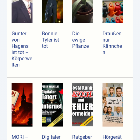
Gunter
Bonnie
Die
Draußen
von
Tyler ist
ewige
nur
Hagens
tot
Pflanze
Kännche
ist tot –
n
Körperwe
lten
MORI –
Digitaler
Ratgeber
Hörgerät