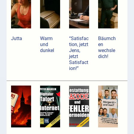
Jutta
Warm
“Satisfac
Bäumch
und
tion, jetzt
en
dunkel
Jens,
wechsle
jetzt
dich!
Satisfact
ion!”