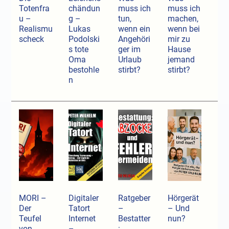
Totenfra
chändun
muss ich
muss ich
u –
g –
tun,
machen,
Realismu
Lukas
wenn ein
wenn bei
scheck
Podolski
Angehöri
mir zu
s tote
ger im
Hause
Oma
Urlaub
jemand
bestohle
stirbt?
stirbt?
n
MORI –
Digitaler
Ratgeber
Hörgerät
Der
Tatort
–
– Und
Teufel
Internet
Bestatter
nun?
von
–
: