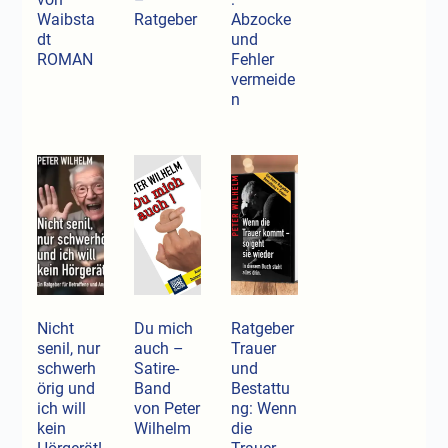
Waibsta
Ratgeber
Abzocke
dt
und
ROMAN
Fehler
vermeide
n
Nicht
Du mich
Ratgeber
senil, nur
auch –
Trauer
schwerh
Satire-
und
örig und
Band
Bestattu
ich will
von Peter
ng: Wenn
kein
Wilhelm
die