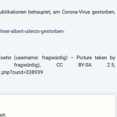
Publikationen behauptet, am Corona-Virus gestorben,
ner-albert-uderzo-gestorben-
Koehn (username: fragwürdig) – Picture taken by
me: fragwürdig), CC BY-SA 2.5,
x.php?curid=338939
ilt.