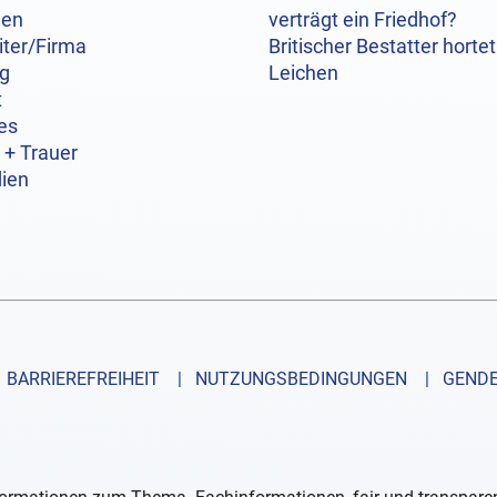
hen
verträgt ein Friedhof?
iter/Firma
Britischer Bestatter hortet
og
Leichen
t
es
 + Trauer
ien
BARRIEREFREIHEIT
| NUTZUNGSBEDINGUNGEN
| GENDE