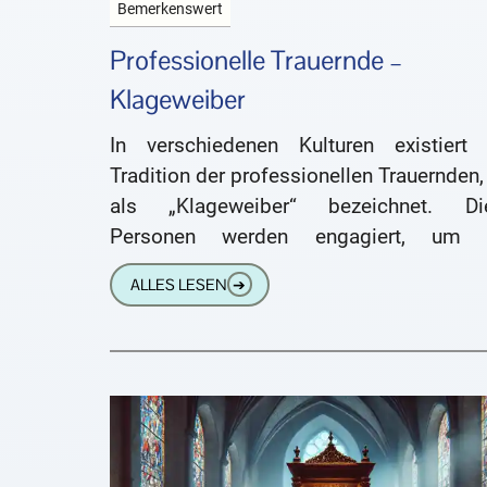
Bemerkenswert
Professionelle Trauernde –
Klageweiber
In verschiedenen Kulturen existiert 
Tradition der professionellen Trauernden,
als „Klageweiber“ bezeichnet. Di
Personen werden engagiert, um 
Beerdigungen lautstark zu klagen, zu we
ALLES LESEN
➔
und zu singen, selbst wenn