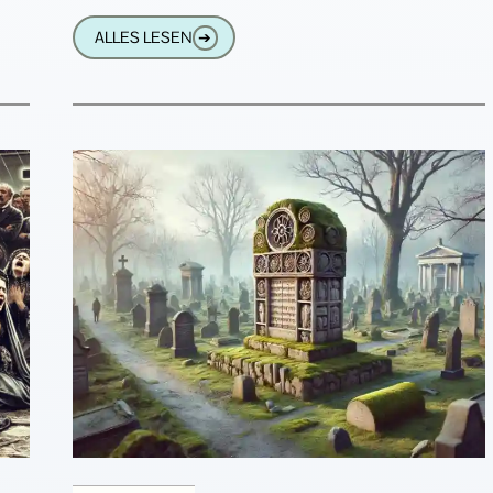
ganz
ungewöhnliche und spektakuläre Geschichte
ALLES LESEN
➔
verwickelt: Er wurde gestohlen.