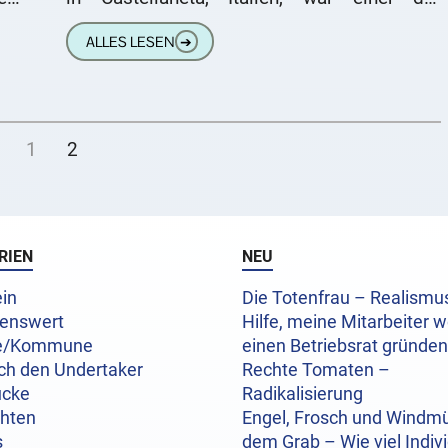
ete
schillerndsten Stars der Stummfilmzeit. Mit
ALLES LESEN
➔
seiner magnetischen
1
2
RIEN
NEU
in
Die Totenfrau – Realism
enswert
Hilfe, meine Mitarbeiter w
e/Kommune
einen Betriebsrat gründen
ch den Undertaker
Rechte Tomaten –
ücke
Radikalisierung
chten
Engel, Frosch und Windmü
s
dem Grab – Wie viel Indivi