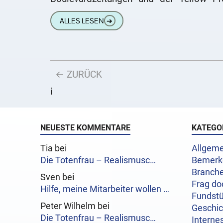
bemüht wird: Die als Frage verkleid
ALLES LESEN
➔
Behauptung. Dabei schreiben
← ZURÜCK
i
NEUESTE KOMMENTARE
KATEGO
Tia bei
Allgeme
Die Totenfrau – Realismusc…
Bemerk
Branch
Sven bei
Frag do
Hilfe, meine Mitarbeiter wollen …
Fundst
Peter Wilhelm bei
Geschi
Die Totenfrau – Realismusc…
Interne