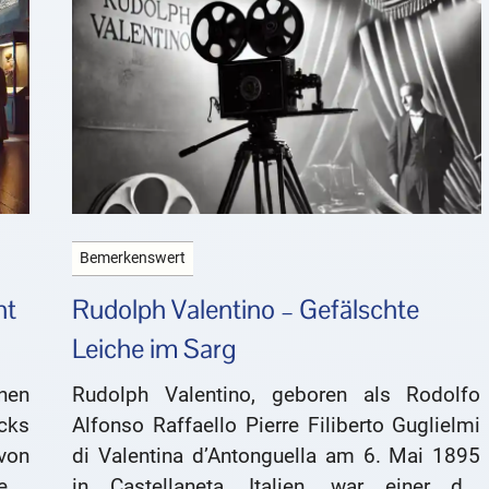
Bemerkenswert
ht
Rudolph Valentino – Gefälschte
Leiche im Sarg
nen
Rudolph Valentino, geboren als Rodolfo
icks
Alfonso Raffaello Pierre Filiberto Guglielmi
on
di Valentina d’Antonguella am 6. Mai 1895
ess
in Castellaneta, Italien, war einer der