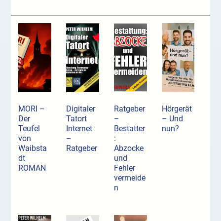
MORI –
Digitaler
Ratgeber
Hörgerät
Der
Tatort
–
– Und
Teufel
Internet
Bestatter
nun?
von
–
:
Waibsta
Ratgeber
Abzocke
dt
und
ROMAN
Fehler
vermeide
n