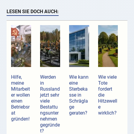
LESEN SIE DOCH AUCH:
Hilfe,
Werden
Wie kann
Wie viele
meine
in
eine
Tote
Mitarbeit
Russland
Sterbeka
fordert
er wollen
jetzt sehr
sse in
die
einen
viele
Schrägla
Hitzewell
Betriebsr
Bestattu
ge
e
at
ngsunter
geraten?
wirklich?
gründen!
nehmen
gegründe
t?