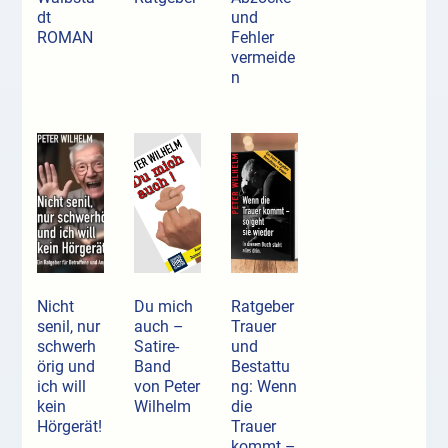
dt
und
ROMAN
Fehler
vermeide
n
Nicht
Du mich
Ratgeber
senil, nur
auch –
Trauer
schwerh
Satire-
und
örig und
Band
Bestattu
ich will
von Peter
ng: Wenn
kein
Wilhelm
die
Hörgerät!
Trauer
kommt –