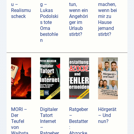
u –
g –
tun,
machen,
Realismu
Lukas
wenn ein
wenn bei
scheck
Podolski
Angehöri
mir zu
s tote
ger im
Hause
Oma
Urlaub
jemand
bestohle
stirbt?
stirbt?
n
MORI –
Digitaler
Ratgeber
Hörgerät
Der
Tatort
–
– Und
Teufel
Internet
Bestatter
nun?
von
–
:
Waibsta
Ratgeber
Abzocke