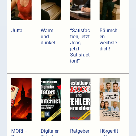
Jutta
Warm
“Satisfac
Bäumch
und
tion, jetzt
en
dunkel
Jens,
wechsle
jetzt
dich!
Satisfact
ion!”
MORI –
Digitaler
Ratgeber
Hörgerät