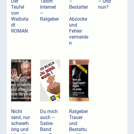
Der
Tatort
–
– Und
Teufel
Internet
Bestatter
nun?
von
–
:
Waibsta
Ratgeber
Abzocke
dt
und
ROMAN
Fehler
vermeide
n
Nicht
Du mich
Ratgeber
senil, nur
auch –
Trauer
schwerh
Satire-
und
örig und
Band
Bestattu