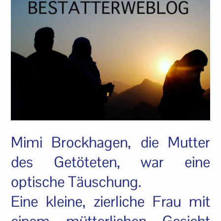
Mimi Brockhagen, die Mutter
des Getöteten, war eine
optische Täuschung.
Eine kleine, zierliche Frau mit