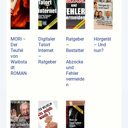
MORI –
Digitaler
Ratgeber
Hörgerät
Der
Tatort
–
– Und
Teufel
Internet
Bestatter
nun?
von
–
:
Waibsta
Ratgeber
Abzocke
dt
und
ROMAN
Fehler
vermeide
n