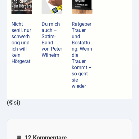
Nicht
Du mich
Ratgeber
senil, nur
auch –
Trauer
schwerh
Satire-
und
örig und
Band
Bestattu
ich will
von Peter
ng: Wenn
kein
Wilhelm
die
Hörgerät!
Trauer
kommt –
so geht
sie
wieder
(©si)
12 Kommentare