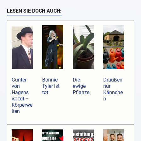
LESEN SIE DOCH AUCH:
Gunter
Bonnie
Die
Draußen
von
Tyler ist
ewige
nur
Hagens
tot
Pflanze
Kännche
ist tot –
n
Körperwe
lten