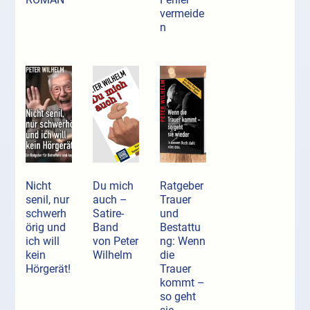
vermeide
n
Nicht
Du mich
Ratgeber
senil, nur
auch –
Trauer
schwerh
Satire-
und
örig und
Band
Bestattu
ich will
von Peter
ng: Wenn
kein
Wilhelm
die
Hörgerät!
Trauer
kommt –
so geht