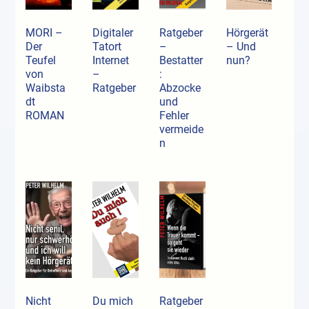
MORI –
Digitaler
Ratgeber
Hörgerät
Der
Tatort
–
– Und
Teufel
Internet
Bestatter
nun?
von
–
:
Waibsta
Ratgeber
Abzocke
dt
und
ROMAN
Fehler
vermeide
n
Nicht
Du mich
Ratgeber