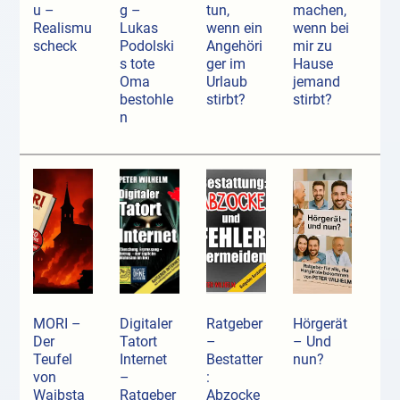
u –
g –
tun,
machen,
Realismu
Lukas
wenn ein
wenn bei
scheck
Podolski
Angehöri
mir zu
s tote
ger im
Hause
Oma
Urlaub
jemand
bestohle
stirbt?
stirbt?
n
MORI –
Digitaler
Ratgeber
Hörgerät
Der
Tatort
–
– Und
Teufel
Internet
Bestatter
nun?
von
–
:
Waibsta
Ratgeber
Abzocke