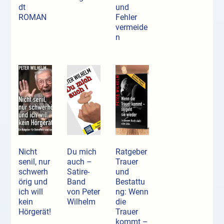
dt
und
ROMAN
Fehler
vermeide
n
Nicht
Du mich
Ratgeber
senil, nur
auch –
Trauer
schwerh
Satire-
und
örig und
Band
Bestattu
ich will
von Peter
ng: Wenn
kein
Wilhelm
die
Hörgerät!
Trauer
kommt –