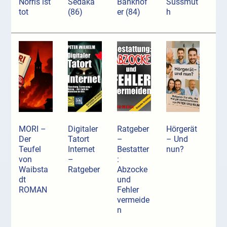
Norris ist
Sedaka
Bankhof
Süssmut
tot
(86)
er (84)
h
MORI –
Digitaler
Ratgeber
Hörgerät
Der
Tatort
–
– Und
Teufel
Internet
Bestatter
nun?
von
–
:
Waibsta
Ratgeber
Abzocke
dt
und
ROMAN
Fehler
vermeide
n