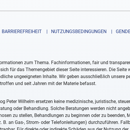
BARRIEREFREIHEIT
| NUTZUNGSBEDINGUNGEN
| GENDE
formationen zum Thema. Fachinformationen, fair und transparent
sich für das Themengebiet dieser Seite interessieren. Die Seite
ndliche ungeeigneten Inhalte. Wir geben ausschließlich unsere 
troffen und seit Jahren mit der Materie befasst.
og Peter Wilhelm ersetzen keine medizinische, juristische, steue
eratung oder Behandlung. Solche Beratungen werden nicht ange
iagnosen zu stellen, Behandlungen zu beginnen oder zu beenden
. B. an Gas-, Strom- oder Telefonleitungen) durchzuführen. Fall
tragbar. Für direkte oder indirekte Schäden aus der Nutzung der 