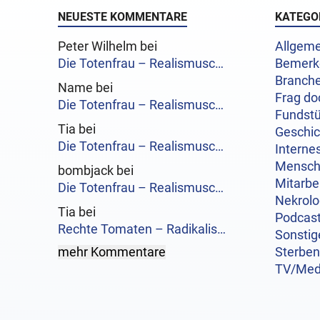
NEUESTE KOMMENTARE
KATEGO
Peter Wilhelm bei
Allgeme
Die Totenfrau – Realismusc…
Bemerk
Branch
Name bei
Frag do
Die Totenfrau – Realismusc…
Fundst
Tia bei
Geschi
Die Totenfrau – Realismusc…
Interne
Mensc
bombjack bei
Mitarbe
Die Totenfrau – Realismusc…
Nekrol
Tia bei
Podcas
Rechte Tomaten – Radikalis…
Sonstig
mehr Kommentare
Sterben
TV/Med