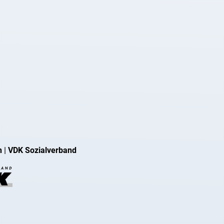
n
|
VDK Sozialverband