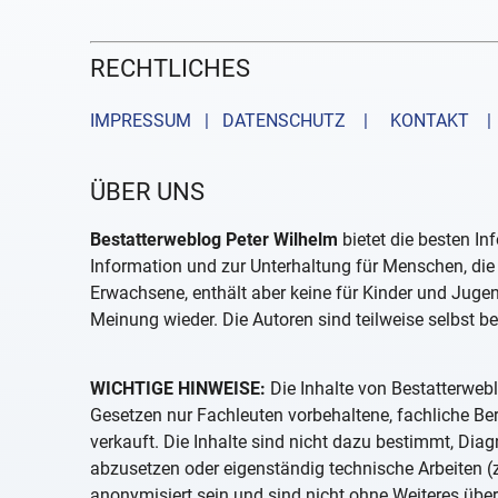
RECHTLICHES
IMPRESSUM | DATENSCHUTZ |
KONTAKT
| 
ÜBER UNS
Bestatterweblog Peter Wilhelm
bietet die besten In
Information und zur Unterhaltung für Menschen, die 
Erwachsene, enthält aber keine für Kinder und Juge
Meinung wieder. Die Autoren sind teilweise selbst be
WICHTIGE HINWEISE:
Die Inhalte von Bestatterwebl
Gesetzen nur Fachleuten vorbehaltene, fachliche B
verkauft. Die Inhalte sind nicht dazu bestimmt, D
abzusetzen oder eigenständig technische Arbeiten (z
anonymisiert sein und sind nicht ohne Weiteres über