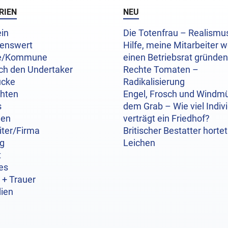
RIEN
NEU
in
Die Totenfrau – Realism
enswert
Hilfe, meine Mitarbeiter w
e/Kommune
einen Betriebsrat gründen
ch den Undertaker
Rechte Tomaten –
ücke
Radikalisierung
chten
Engel, Frosch und Windmü
s
dem Grab – Wie viel Indivi
hen
verträgt ein Friedhof?
iter/Firma
Britischer Bestatter hortet
og
Leichen
t
es
 + Trauer
ien