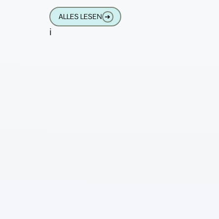
hatte mich daran das Wort „auch“.
ALLES LESEN
➔
i