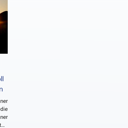
ll
n
öner
die
ner
ört