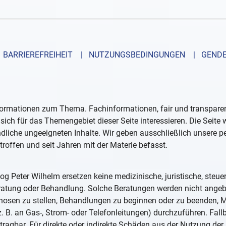
BARRIEREFREIHEIT
| NUTZUNGSBEDINGUNGEN
| GENDE
formationen zum Thema. Fachinformationen, fair und transparent
sich für das Themengebiet dieser Seite interessieren. Die Seite
ndliche ungeeigneten Inhalte. Wir geben ausschließlich unsere 
troffen und seit Jahren mit der Materie befasst.
og Peter Wilhelm ersetzen keine medizinische, juristische, steue
eratung oder Behandlung. Solche Beratungen werden nicht ange
iagnosen zu stellen, Behandlungen zu beginnen oder zu beenden
. B. an Gas-, Strom- oder Telefonleitungen) durchzuführen. Fall
tragbar. Für direkte oder indirekte Schäden aus der Nutzung der 