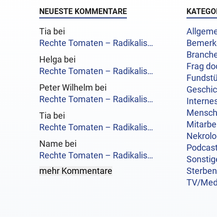
NEUESTE KOMMENTARE
KATEGO
Tia bei
Allgeme
Rechte Tomaten – Radikalis…
Bemerk
Branch
Helga bei
Frag do
Rechte Tomaten – Radikalis…
Fundst
Peter Wilhelm bei
Geschi
Rechte Tomaten – Radikalis…
Interne
Mensc
Tia bei
Mitarbe
Rechte Tomaten – Radikalis…
Nekrol
Name bei
Podcas
Rechte Tomaten – Radikalis…
Sonstig
mehr Kommentare
Sterben
TV/Med