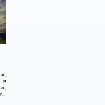
on,
 ist
en,
ner