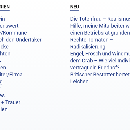
RIEN
NEU
in
Die Totenfrau – Realism
enswert
Hilfe, meine Mitarbeiter w
e/Kommune
einen Betriebsrat gründen
ch den Undertaker
Rechte Tomaten –
ücke
Radikalisierung
chten
Engel, Frosch und Windmü
s
dem Grab – Wie viel Indivi
hen
verträgt ein Friedhof?
iter/Firma
Britischer Bestatter hortet
og
Leichen
t
es
 + Trauer
ien