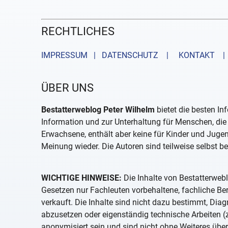
RECHTLICHES
IMPRESSUM | DATENSCHUTZ |
KONTAKT
| 
ÜBER UNS
Bestatterweblog Peter Wilhelm
bietet die besten In
Information und zur Unterhaltung für Menschen, die 
Erwachsene, enthält aber keine für Kinder und Juge
Meinung wieder. Die Autoren sind teilweise selbst be
WICHTIGE HINWEISE:
Die Inhalte von Bestatterwebl
Gesetzen nur Fachleuten vorbehaltene, fachliche B
verkauft. Die Inhalte sind nicht dazu bestimmt, D
abzusetzen oder eigenständig technische Arbeiten (z
anonymisiert sein und sind nicht ohne Weiteres über