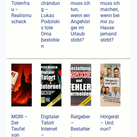
Totenfra
chändun
muss ich
muss ich
u –
g –
tun,
machen,
Realismu
Lukas
wenn ein
wenn bei
scheck
Podolski
Angehöri
mir zu
s tote
ger im
Hause
Oma
Urlaub
jemand
bestohle
stirbt?
stirbt?
n
MORI –
Digitaler
Ratgeber
Hörgerät
Der
Tatort
–
– Und
Teufel
Internet
Bestatter
nun?
von
–
: