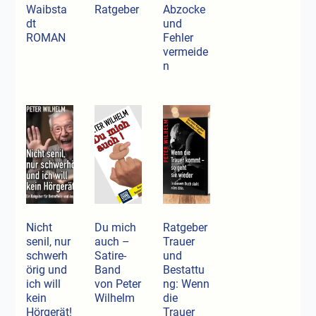
Waibsta
Ratgeber
Abzocke
dt
und
ROMAN
Fehler
vermeide
n
Nicht
Du mich
Ratgeber
senil, nur
auch –
Trauer
schwerh
Satire-
und
örig und
Band
Bestattu
ich will
von Peter
ng: Wenn
kein
Wilhelm
die
Hörgerät!
Trauer