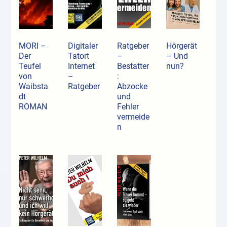
MORI –
Digitaler
Ratgeber
Hörgerät
Der
Tatort
–
– Und
Teufel
Internet
Bestatter
nun?
von
–
:
Waibsta
Ratgeber
Abzocke
dt
und
ROMAN
Fehler
vermeide
n