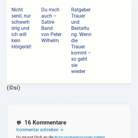
Nicht
Du mich
Ratgeber
senil, nur
auch –
Trauer
schwerh
Satire-
und
örig und
Band
Bestattu
ich will
von Peter
ng: Wenn
kein
Wilhelm
die
Hörgerät!
Trauer
kommt –
so geht
sie
wieder
(©si)
16 Kommentare
Kommentar schreiben →
Du musst Dich an die
Nutzungsbedingungen halten!