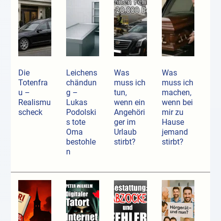
Die
Leichens
Was
Was
Totenfra
chändun
muss ich
muss ich
u –
g –
tun,
machen,
Realismu
Lukas
wenn ein
wenn bei
scheck
Podolski
Angehöri
mir zu
s tote
ger im
Hause
Oma
Urlaub
jemand
bestohle
stirbt?
stirbt?
n