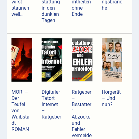
wirst
stattung
mtheiten
ngsbranc
staunen
in den
ohne
he
weil…
dunklen
Ende
Tagen
MORI –
Digitaler
Ratgeber
Hörgerät
Der
Tatort
–
– Und
Teufel
Internet
Bestatter
nun?
von
–
:
Waibsta
Ratgeber
Abzocke
dt
und
ROMAN
Fehler
vermeide