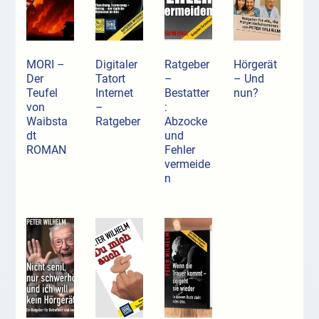
MORI –
Digitaler
Ratgeber
Hörgerät
Der
Tatort
–
– Und
Teufel
Internet
Bestatter
nun?
von
–
:
Waibsta
Ratgeber
Abzocke
dt
und
ROMAN
Fehler
vermeide
n