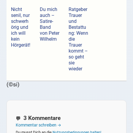
Nicht
Du mich
Ratgeber
senil, nur
auch –
Trauer
schwerh
Satire-
und
örig und
Band
Bestattu
ich will
von Peter
ng: Wenn
kein
Wilhelm
die
Hörgerät!
Trauer
kommt –
so geht
sie
wieder
(©si)
3 Kommentare
Kommentar schreiben →
Du musst Dich an die
Nutzungsbedingungen halten!