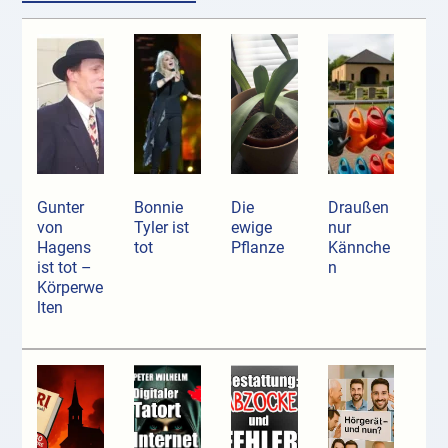
Gunter
Bonnie
Die
Draußen
von
Tyler ist
ewige
nur
Hagens
tot
Pflanze
Kännche
ist tot –
n
Körperwe
lten