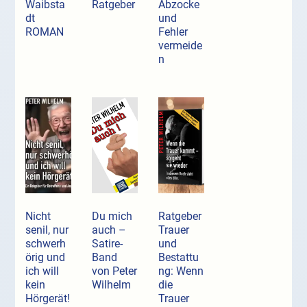
Waibsta
Ratgeber
Abzocke
dt
und
ROMAN
Fehler
vermeide
n
Nicht
Du mich
Ratgeber
senil, nur
auch –
Trauer
schwerh
Satire-
und
örig und
Band
Bestattu
ich will
von Peter
ng: Wenn
kein
Wilhelm
die
Hörgerät!
Trauer