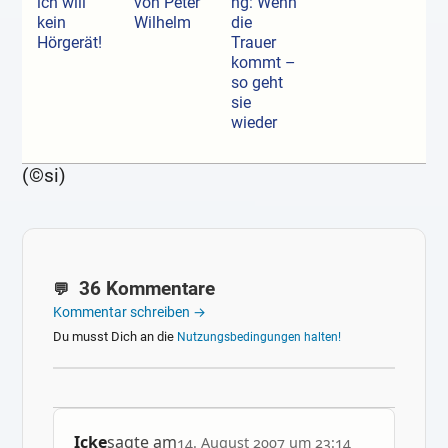
ich will
von Peter
ng: Wenn
kein
Wilhelm
die
Hörgerät!
Trauer
kommt –
so geht
sie
wieder
(©si)
36 Kommentare
Kommentar schreiben →
Du musst Dich an die
Nutzungsbedingungen halten!
Icke
sagte am
14. August 2007 um 23:14