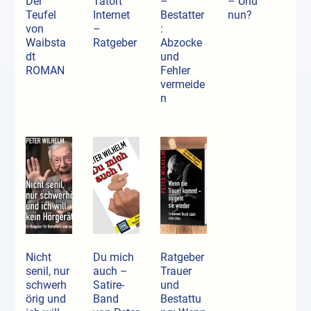
Der
Tatort
–
– Und
Teufel
Internet
Bestatter
nun?
von
–
:
Waibsta
Ratgeber
Abzocke
dt
und
ROMAN
Fehler
vermeide
n
Nicht
Du mich
Ratgeber
senil, nur
auch –
Trauer
schwerh
Satire-
und
örig und
Band
Bestattu