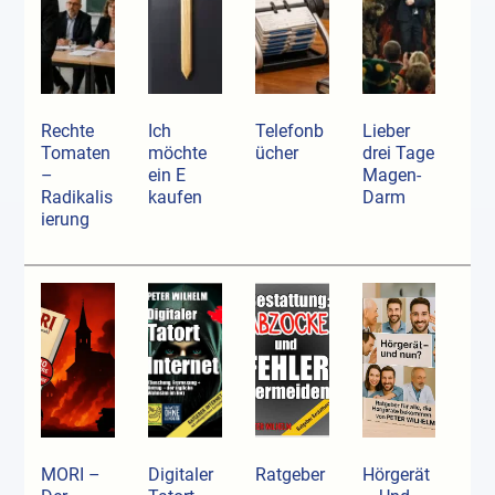
Rechte
Ich
Telefonb
Lieber
Tomaten
möchte
ücher
drei Tage
–
ein E
Magen-
Radikalis
kaufen
Darm
ierung
MORI –
Digitaler
Ratgeber
Hörgerät