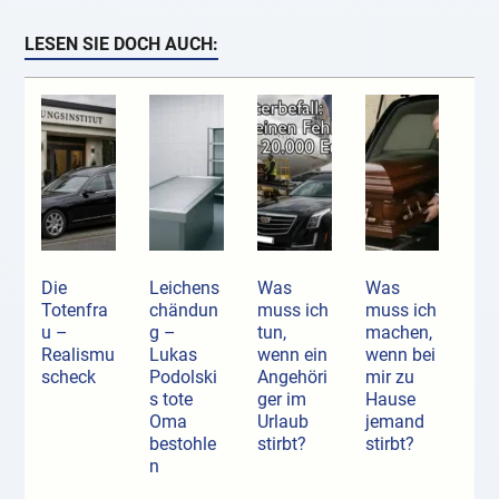
LESEN SIE DOCH AUCH:
Die
Leichens
Was
Was
Totenfra
chändun
muss ich
muss ich
u –
g –
tun,
machen,
Realismu
Lukas
wenn ein
wenn bei
scheck
Podolski
Angehöri
mir zu
s tote
ger im
Hause
Oma
Urlaub
jemand
bestohle
stirbt?
stirbt?
n