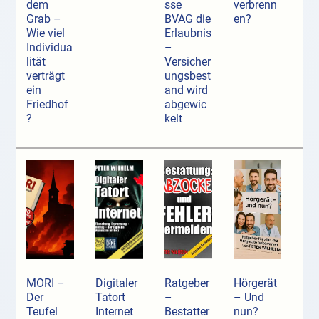
dem
sse
verbrenn
Grab –
BVAG die
en?
Wie viel
Erlaubnis
Individua
–
lität
Versicher
verträgt
ungsbest
ein
and wird
Friedhof
abgewic
?
kelt
MORI –
Digitaler
Ratgeber
Hörgerät
Der
Tatort
–
– Und
Teufel
Internet
Bestatter
nun?