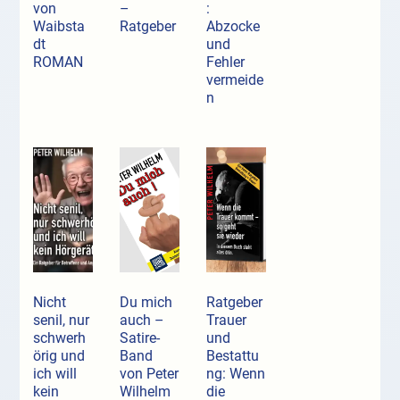
von
–
:
Waibsta
Ratgeber
Abzocke
dt
und
ROMAN
Fehler
vermeide
n
Nicht
Du mich
Ratgeber
senil, nur
auch –
Trauer
schwerh
Satire-
und
örig und
Band
Bestattu
ich will
von Peter
ng: Wenn
kein
Wilhelm
die