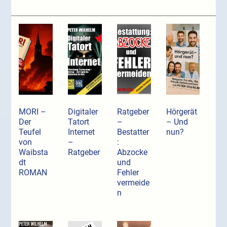
MORI –
Digitaler
Ratgeber
Hörgerät
Der
Tatort
–
– Und
Teufel
Internet
Bestatter
nun?
von
–
:
Waibsta
Ratgeber
Abzocke
dt
und
ROMAN
Fehler
vermeide
n