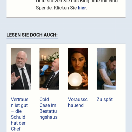
Unterstützen Sie das Blog bitte mit einer
Spende. Klicken Sie
hier
.
LESEN SIE DOCH AUCH:
Vertraue
Cold
Voraussc
Zu spät
n ist gut
Case im
hauend
– die
Bestattu
Schuld
ngshaus
hat der
Chef