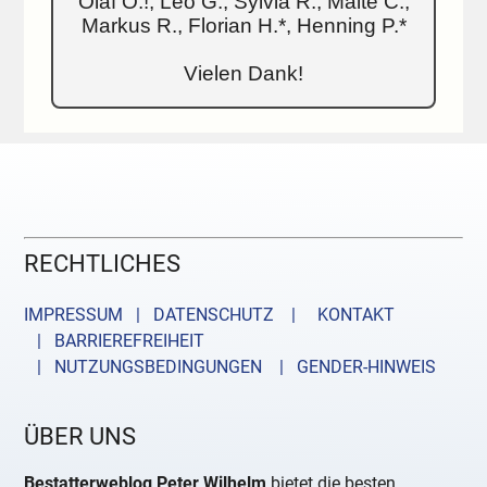
Olaf O.!, Leo G., Sylvia R., Malte C.,
Markus R., Florian H.*, Henning P.*
Vielen Dank!
RECHTLICHES
IMPRESSUM | DATENSCHUTZ |
KONTAKT
| BARRIEREFREIHEIT
| NUTZUNGSBEDINGUNGEN
| GENDER-HINWEIS
ÜBER UNS
Bestatterweblog Peter Wilhelm
bietet die besten