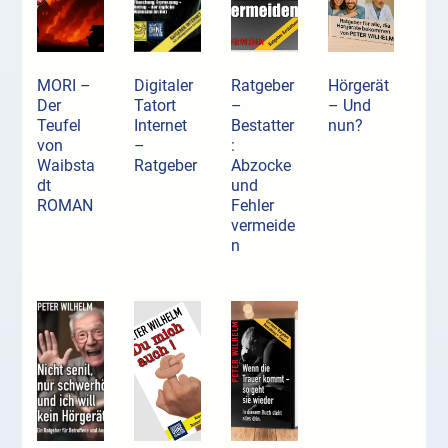
MORI –
Digitaler
Ratgeber
Hörgerät
Der
Tatort
–
– Und
Teufel
Internet
Bestatter
nun?
von
–
:
Waibsta
Ratgeber
Abzocke
dt
und
ROMAN
Fehler
vermeide
n