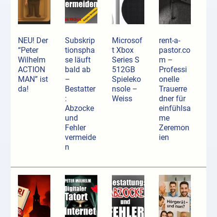
NEU! Der
Subskrip
Microsof
rent-a-
“Peter
tionspha
t Xbox
pastor.co
Wilhelm
se läuft
Series S
m –
ACTION
bald ab
512GB
Professi
MAN” ist
–
Spieleko
onelle
da!
Bestatter
nsole –
Trauerre
:
Weiss
dner für
Abzocke
einfühlsa
und
me
Fehler
Zeremon
vermeide
ien
n