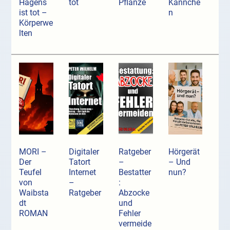
Hagens
tot
Pflanze
Kännche
ist tot –
n
Körperwe
lten
MORI –
Digitaler
Ratgeber
Hörgerät
Der
Tatort
–
– Und
Teufel
Internet
Bestatter
nun?
von
–
:
Waibsta
Ratgeber
Abzocke
dt
und
ROMAN
Fehler
vermeide