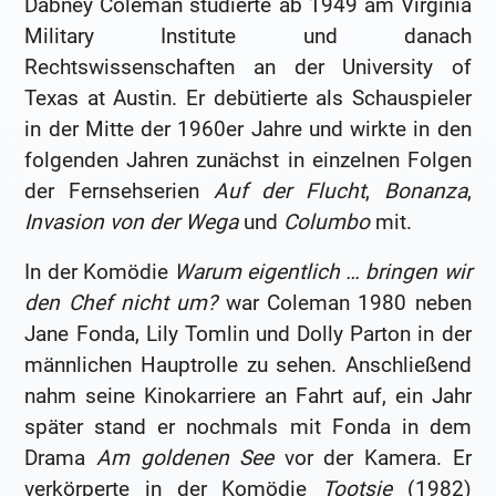
Dabney Coleman studierte ab 1949 am Virginia
Military Institute und danach
Rechtswissenschaften an der University of
Texas at Austin. Er debütierte als Schauspieler
in der Mitte der 1960er Jahre und wirkte in den
folgenden Jahren zunächst in einzelnen Folgen
der Fernsehserien
Auf der Flucht
,
Bonanza
,
Invasion von der Wega
und
Columbo
mit.
In der Komödie
Warum eigentlich … bringen wir
den Chef nicht um?
war Coleman 1980 neben
Jane Fonda, Lily Tomlin und Dolly Parton in der
männlichen Hauptrolle zu sehen. Anschließend
nahm seine Kinokarriere an Fahrt auf, ein Jahr
später stand er nochmals mit Fonda in dem
Drama
Am goldenen See
vor der Kamera. Er
verkörperte in der Komödie
Tootsie
(1982)