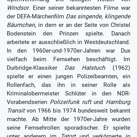
Windsor
. Einer seiner bekanntesten Filme war
der DEFA-Märchenfilm
Das singende, klingende
Bäumchen
, in dem er an der Seite von Christel
Bodenstein den Prinzen spielte. Danach
arbeitete er ausschließlich in Westdeutschland.
In den 1960er-und-1970er-Jahren war Dux
vielfach beim Fernsehen beschäftigt. Im
Durbridge-Klassiker
Das Halstuch
(1962)
spielte er einen jungen Polizeibeamten, ein
Rollenfach, das ihn in seiner Rolle als
Kriminalobermeister Schlüter in den NDR-
Vorabendserien
Polizeifunk ruft
und
Hamburg
Transit
von 1966 bis 1974 bundesweit bekannt
machte. Ab Mitte der 1970er-Jahre wurden
seine Fernsehrollen sporadischer. Er spielte
unter anderem im
Tatort
und verkörperte in