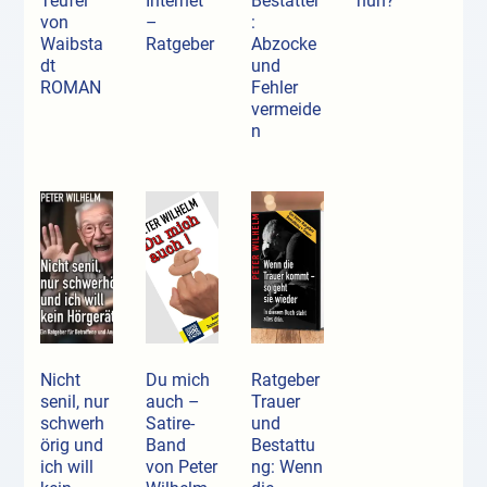
Teufel
Internet
Bestatter
nun?
von
–
:
Waibsta
Ratgeber
Abzocke
dt
und
ROMAN
Fehler
vermeide
n
Nicht
Du mich
Ratgeber
senil, nur
auch –
Trauer
schwerh
Satire-
und
örig und
Band
Bestattu
ich will
von Peter
ng: Wenn