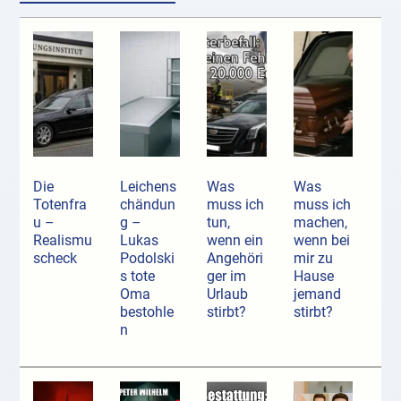
Die
Leichens
Was
Was
Totenfra
chändun
muss ich
muss ich
u –
g –
tun,
machen,
Realismu
Lukas
wenn ein
wenn bei
scheck
Podolski
Angehöri
mir zu
s tote
ger im
Hause
Oma
Urlaub
jemand
bestohle
stirbt?
stirbt?
n