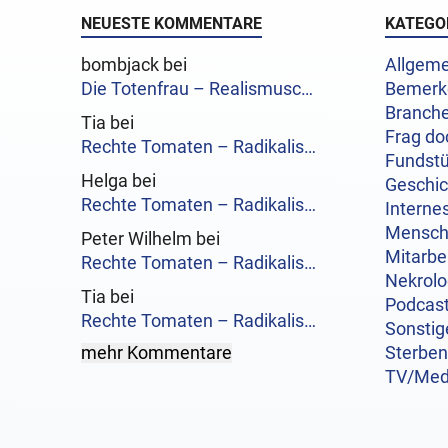
NEUESTE KOMMENTARE
KATEGO
bombjack bei
Allgeme
Die Totenfrau – Realismusc…
Bemerk
Branch
Tia bei
Frag do
Rechte Tomaten – Radikalis…
Fundst
Helga bei
Geschi
Rechte Tomaten – Radikalis…
Interne
Mensc
Peter Wilhelm bei
Mitarbe
Rechte Tomaten – Radikalis…
Nekrol
Tia bei
Podcas
Rechte Tomaten – Radikalis…
Sonstig
mehr Kommentare
Sterben
TV/Med