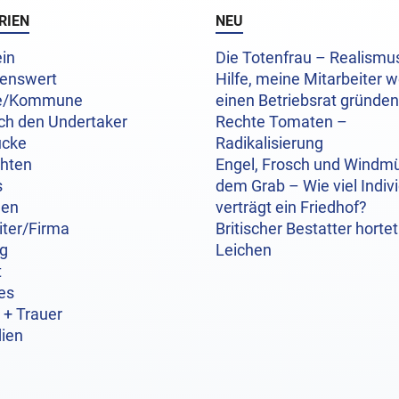
RIEN
NEU
in
Die Totenfrau – Realism
enswert
Hilfe, meine Mitarbeiter w
e/Kommune
einen Betriebsrat gründen
ch den Undertaker
Rechte Tomaten –
ücke
Radikalisierung
chten
Engel, Frosch und Windmü
s
dem Grab – Wie viel Indivi
hen
verträgt ein Friedhof?
iter/Firma
Britischer Bestatter hortet
og
Leichen
t
es
 + Trauer
ien