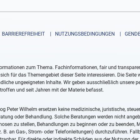
BARRIEREFREIHEIT
| NUTZUNGSBEDINGUNGEN
| GENDE
formationen zum Thema. Fachinformationen, fair und transparent
sich für das Themengebiet dieser Seite interessieren. Die Seite
ndliche ungeeigneten Inhalte. Wir geben ausschließlich unsere 
troffen und seit Jahren mit der Materie befasst.
og Peter Wilhelm ersetzen keine medizinische, juristische, steue
eratung oder Behandlung. Solche Beratungen werden nicht ange
iagnosen zu stellen, Behandlungen zu beginnen oder zu beenden
. B. an Gas-, Strom- oder Telefonleitungen) durchzuführen. Fall
tragbar. Für direkte oder indirekte Schäden aus der Nutzung der 