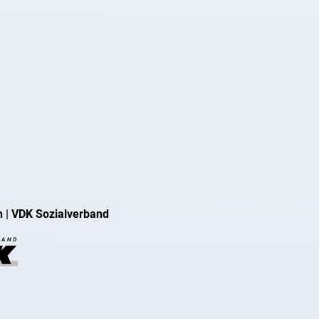
n
|
VDK Sozialverband