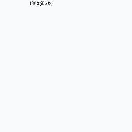
(©
p
@26)