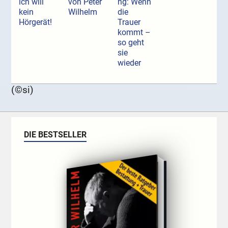
ich will
von Peter
ng: Wenn
kein
Wilhelm
die
Hörgerät!
Trauer
kommt –
so geht
sie
wieder
(©si)
DIE BESTSELLER