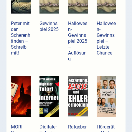
Peter mit
Gewinns
Hallowee
Hallowee
den
piel 2025
n-
n-
Scherenh
Gewinns
Gewinns
änden –
piel 2025
piel –
Schreib
–
Letzte
mit!
Auflösun
Chance
g
MORI –
Digitaler
Ratgeber
Hörgerät