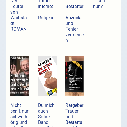
Der
Tatort
–
– Und
Teufel
Internet
Bestatter
nun?
von
–
:
Waibsta
Ratgeber
Abzocke
dt
und
ROMAN
Fehler
vermeide
n
Nicht
Du mich
Ratgeber
senil, nur
auch –
Trauer
schwerh
Satire-
und
örig und
Band
Bestattu