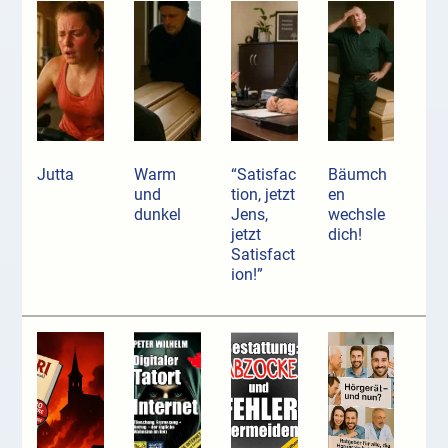
Jutta
Warm
“Satisfac
Bäumch
und
tion, jetzt
en
dunkel
Jens,
wechsle
jetzt
dich!
Satisfact
ion!”