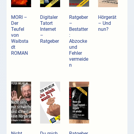
MORI –
Digitaler
Ratgeber
Hörgerät
Der
Tatort
–
– Und
Teufel
Internet
Bestatter
nun?
von
–
:
Waibsta
Ratgeber
Abzocke
dt
und
ROMAN
Fehler
vermeide
n
Nicht
Du mich
Ratgeber