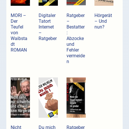
MORI –
Digitaler
Ratgeber
Hörgerät
Der
Tatort
–
– Und
Teufel
Internet
Bestatter
nun?
von
–
:
Waibsta
Ratgeber
Abzocke
dt
und
ROMAN
Fehler
vermeide
n
Nicht
Du mich
Ratgeber